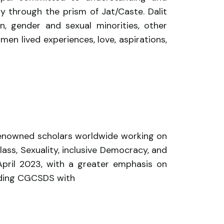
ty through the prism of Jat/Caste. Dalit
n, gender and sexual minorities, other
n lived experiences, love, aspirations,
 renowned scholars worldwide working on
ass, Sexuality, inclusive Democracy, and
 April 2023, with a greater emphasis on
unding CGCSDS with