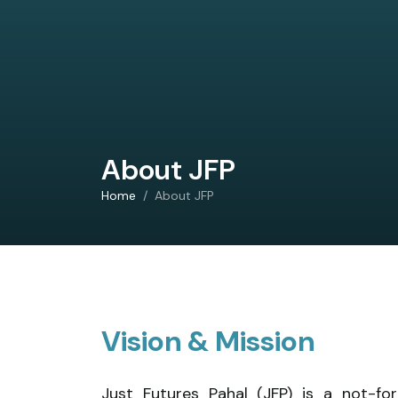
About JFP
Home
About JFP
Vision & Mission
Just Futures Pahal (JFP) is a not-f