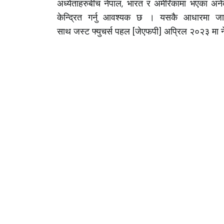
अध्येताहरुबीच नेपाल, भारत र अमेरिकामा भएका अन
केन्द्रित गर्नु आवश्यक छ । यसकै आधारमा जात लैं
साथ जस्ट फ्युचर्स पहल [जेएफपी] अप्रिल २०२३ मा न
Just Futures Pahal (JFP) is a not
non-partisan organization in N
to understanding and engender