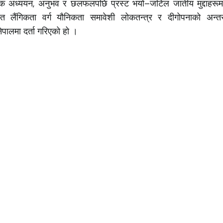
ेक अध्ययन, अनुभव र छलफलपछि प्रस्ट भयो–जटिल जातीय मुद्दाहरूमा
गिकता वर्ग यौनिकता समावेशी लोकतन्त्र र दीगोपनाको अन्तर–सम्बन्
ेपालमा दर्ता गरिएको हो ।
Quick Links
About
Press Release
-for-profit,
epal committed
ing new