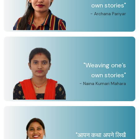
own stories"
- Archana Pariyar
"Weaving one’s
own stories"
- Naina Kumari Mahara
"आपन कथा अपने लिखै