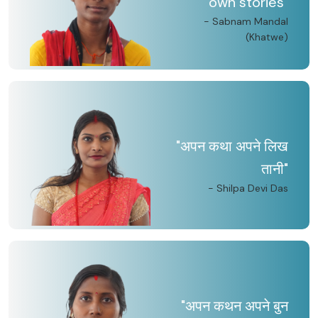
own stories"
- Sabnam Mandal
(Khatwe)
"अपन कथा अपने लिख
तानी"
- Shilpa Devi Das
"अपन कथन अपने बुन