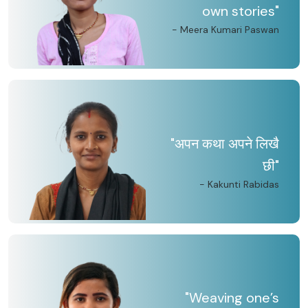
own stories"
- Meera Kumari Paswan
"अपन कथा अपने लिखै
छी"
- Kakunti Rabidas
"Weaving one’s