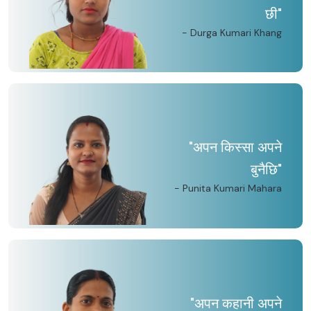
छी"
- Durga Kumari Khang
"अपन किस्सा अपने
बुनैछि"
- Punita Kumari Mahara
"अपन कहानी अपने