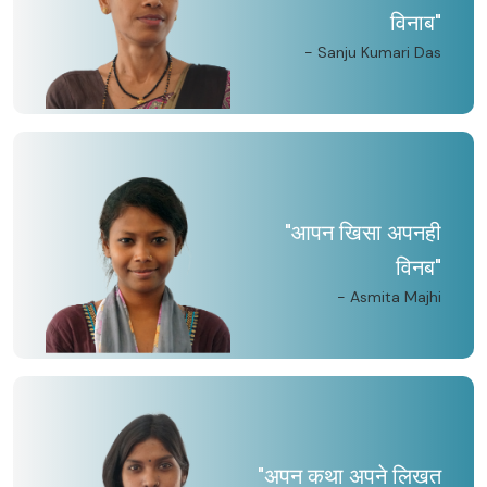
विनाब"
- Sanju Kumari Das
"आपन खिसा अपनही
विनब"
- Asmita Majhi
"अपन कथा अपने लिखत