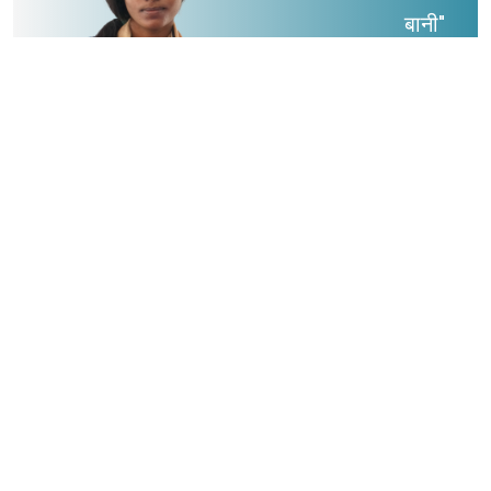
बानी"
- Aaspati Kumari Ram
Just Futures Pahal (JFP) is a not-for-profit, non-partisan
organization in Nepal committed to understanding and
engendering new narratives on dignity, justice, equity,
inclusive democracy and sustainability through the prism
of Jat/Caste. Dalit women will be the primary actors and
focus of its work, in collaboration with Dalit men, Dalit