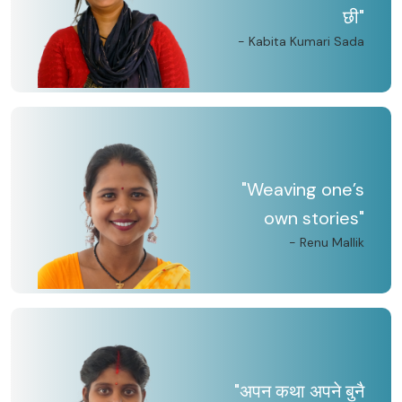
छी"
- Kabita Kumari Sada
"Weaving one’s
own stories"
- Renu Mallik
"अपन कथा अपने बुनै