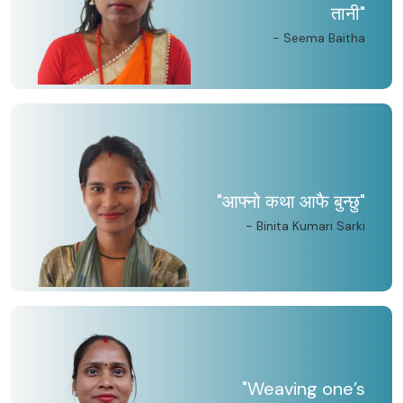
तानी"
- Seema Baitha
"आफ्नो कथा आफै बुन्छु"
- Binita Kumari Sarki
"Weaving one’s